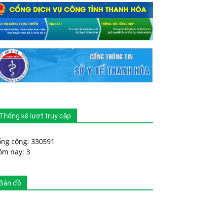
Thống kê lượt truy cập
ổng cộng: 330591
ôm nay: 3
Bản đồ