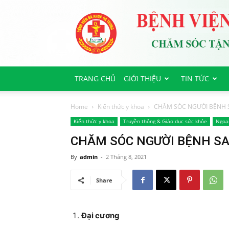
Bệnh
viện
Đa
Khoa
Hà
Trung
TRANG CHỦ
GIỚI THIỆU
TIN TỨC
Home
Kiến thức y khoa
CHĂM SÓC NGƯỜI BỆNH 
Kiến thức y khoa
Truyền thông & Giáo dục sức khỏe
Ngoạ
CHĂM SÓC NGƯỜI BỆNH SA
By
admin
-
2 Tháng 8, 2021
Share
Đại cương