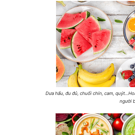
Dưa hấu, đu đủ, chuối chín, cam, quýt…Ho
người 