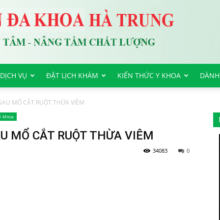
DỊCH VỤ
ĐẶT LỊCH KHÁM
KIẾN THỨC Y KHOA
DÀNH
SAU MỔ CẮT RUỘT THỪA VIÊM
i khoa
U MỔ CẮT RUỘT THỪA VIÊM
34083
0