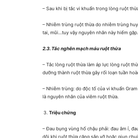
– Sau khi bị tắc vi khuẩn trong lòng ruột thừ
– Nhiễm trùng ruột thừa do nhiễm trùng huyế
tai, mũi…tuy vậy nguyên nhân này hiếm gặp
2.3. Tắc nghẽn mạch máu ruột thừa
– Tắc lòng ruột thừa làm áp lực lòng ruột t
dưỡng thành ruột thừa gây rối loạn tuần hoà
– Nhiễm trùng: do độc tố của vi khuẩn Gram
là nguyên nhân của viêm ruột thừa.
Triệu chứng
– Đau bụng vùng hố chậu phải: đau âm ỉ, đau
dội khi ruột thừa căng sắp vỡ hoặc giun chu