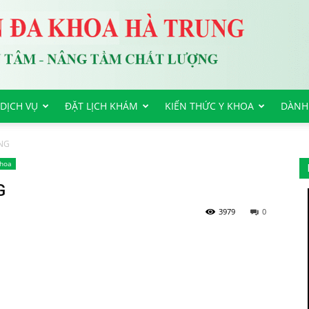
DỊCH VỤ
ĐẶT LỊCH KHÁM
KIẾN THỨC Y KHOA
DÀNH
ỎNG
khoa
G
3979
0