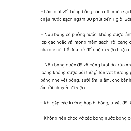
+
Làm mát vết bỏng bằng cách dội nước sạc
chậu nước sạch ngâm 30 phút đến 1 giờ. Bỏn
+
Nếu bỏng có phỏng nước, không được làm 
lớp gạc hoặc vải mỏng mềm sạch, rồi băng c
cha mẹ có thể đưa trẻ đến bệnh viện hoặc c
+
Nếu bỏng nước đã vỡ bỏng tuột da, rửa n
loãng không được bôi thứ gì lên vết thương
băng nhẹ vết bỏng, sưởi ấm, ủ ấm, cho bện
ấm rồi chuyển đi viện.
– Khi gặp các trường hợp bị bỏng, tuyệt đố
– Không nên chọc vỡ các bọng nước bỏng để