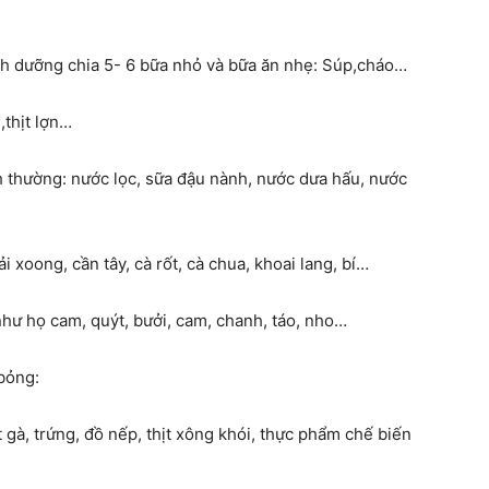
nh dưỡng chia 5- 6 bữa nhỏ và bữa ăn nhẹ: Súp,cháo…
,thịt lợn…
 thường: nước lọc, sữa đậu nành, nước dưa hấu, nước
 xoong, cần tây, cà rốt, cà chua, khoai lang, bí…
như họ cam, quýt, bưởi, cam, chanh, táo, nho…
bỏng:
t gà, trứng, đồ nếp, thịt xông khói, thực phẩm chế biến