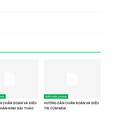
khoa
Kiến thức y khoa
 CHẨN ĐOÁN VÀ ĐIỀU
HƯỚNG DẪN CHẨN ĐOÁN VÀ ĐIỀU
THẦN KINH ĐÁI THÁO
TRỊ CÚM MÙA