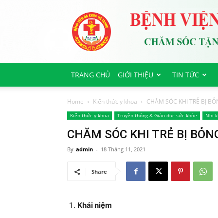
Bệnh
viện
Đa
Khoa
Hà
Trung
TRANG CHỦ
GIỚI THIỆU
TIN TỨC
Home
Kiến thức y khoa
CHĂM SÓC KHI TRẺ BỊ B
Kiến thức y khoa
Truyền thông & Giáo dục sức khỏe
Nhi 
CHĂM SÓC KHI TRẺ BỊ BỎN
By
admin
-
18 Tháng 11, 2021
Share
Khái niệm