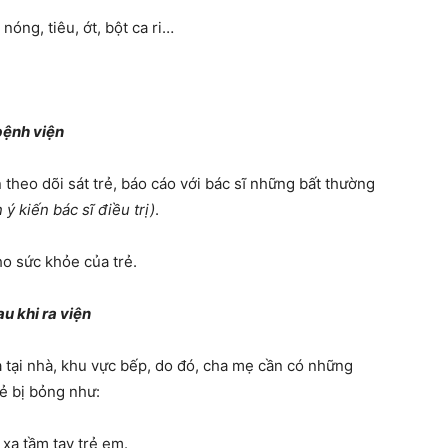
óng, tiêu, ớt, bột ca ri…
 bệnh viện
theo dõi sát trẻ, báo cáo với bác sĩ những bất thường
n ý kiến bác sĩ điều trị)
.
ho sức khỏe của trẻ.
u khi ra viện
 tại nhà, khu vực bếp, do đó, cha mẹ cần có những
ẻ bị bỏng như:
 xa tầm tay trẻ em.