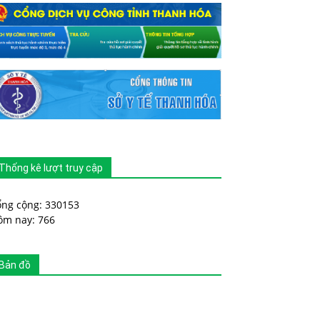
Thống kê lượt truy cập
ổng cộng: 330153
ôm nay: 766
Bản đồ