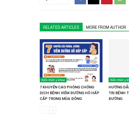
RELATED ARTICLES
MORE FROM AUTHOR
Kiến thức y khoa
Kiến thức y 
7 KHUYẾN CÁO PHÒNG CHỐNG
HƯỚNG DẪN
DỊCH BỆNH VIÊM ĐƯỜNG HÔ HẤP
TRỊ BỆNH 
CẤP TRONG MÙA ĐÔNG
ĐƯỜNG