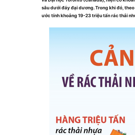
sâu dưới đáy đại dương. Trong khi đó, the
ước tính khoảng 19-23 triệu tấn rác thải n