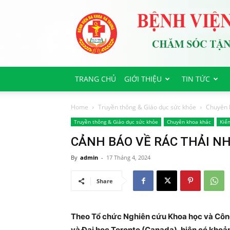
Bệnh
viện
Đa
Khoa
Hà
Trung
TRANG CHỦ
GIỚI THIỆU
TIN TỨC
Home
Truyền thông & Giáo dục sức khỏe
Chuyên 
Truyền thông & Giáo dục sức khỏe
Chuyên khoa khác
Kiến
CẢNH BÁO VỀ RÁC THẢI NH
By
admin
-
17 Tháng 4, 2024
Share
Theo Tổ chức Nghiên cứu Khoa học và Công
và Đại học Toronto (Canada), hiện có khoản