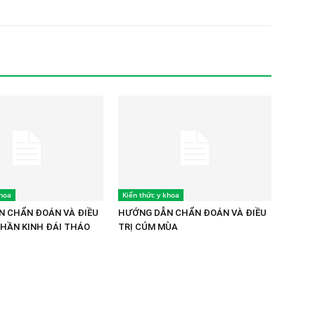
khoa
Kiến thức y khoa
 CHẨN ĐOÁN VÀ ĐIỀU
HƯỚNG DẪN CHẨN ĐOÁN VÀ ĐIỀU
THẦN KINH ĐÁI THÁO
TRỊ CÚM MÙA