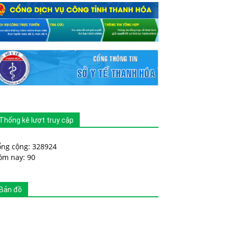
Thống kê lượt truy cập
ổng cộng: 328924
ôm nay: 90
Bản đồ