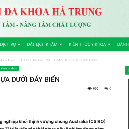
DỊCH VỤ
ĐẶT LỊCH KHÁM
KIẾN THỨC Y KHOA
DÀNH
khoa khác
CẢNH BÁO VỀ RÁC THẢI NHỰA DƯỚI ĐÁY BIỂN
 thức y khoa
ỰA DƯỚI ĐÁY BIỂN
686
0
 nghiệp khối thịnh vượng chung Australia (CSIRO)
g 11 triệu tấn rác thải nhựa gây ô nhiễm đang nằm