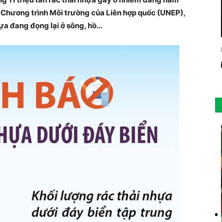
o Chương trình Môi trường của Liên hợp quốc (UNEP),
hựa đang đọng lại ở sông, hồ…