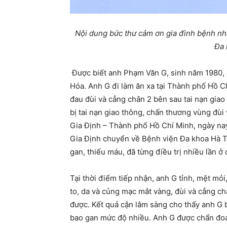
Nội dung bức thư cảm ơn gia đình bệnh nh
Đa 
Được biết anh Phạm Văn G, sinh năm 1980, 
Hóa. Anh G đi làm ăn xa tại Thành phố Hồ C
đau đùi và cẳng chân 2 bên sau tai nạn giao
bị tai nạn giao thông, chấn thương vùng đùi
Gia Định – Thành phố Hồ Chí Minh, ngày na
Gia Định chuyển về Bệnh viện Đa khoa Hà Tru
gan, thiếu máu, đã từng điều trị nhiều lần 
Tại thời điểm tiếp nhận, anh G tỉnh, mệt mỏi
to, da và củng mạc mắt vàng, đùi và cẳng ch
được. Kết quả cận lâm sàng cho thấy anh G b
bao gan mức độ nhiều. Anh G được chẩn đoá