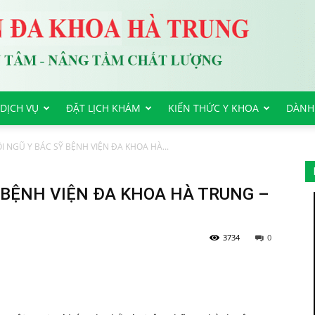
DỊCH VỤ
ĐẶT LỊCH KHÁM
KIẾN THỨC Y KHOA
DÀNH
 NGŨ Y BÁC SỸ BỆNH VIỆN ĐA KHOA HÀ...
 BỆNH VIỆN ĐA KHOA HÀ TRUNG –
3734
0