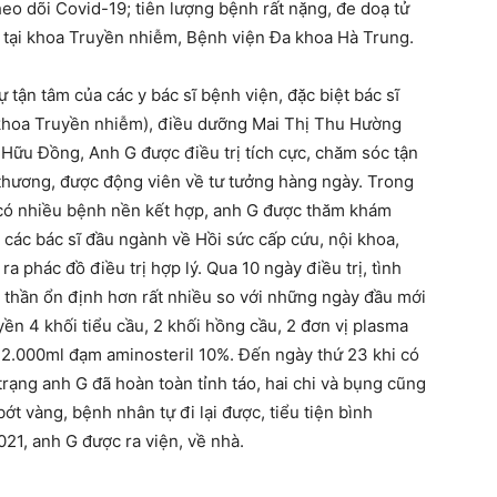
eo dõi Covid-19; tiên lượng bệnh rất nặng, đe doạ tử
y tại khoa Truyền nhiễm, Bệnh viện Đa khoa Hà Trung.
ự tận tâm của các y bác sĩ bệnh viện, đặc biệt bác sĩ
 khoa Truyền nhiễm), điều dưỡng Mai Thị Thu Hường
Hữu Đồng, Anh G được điều trị tích cực, chăm sóc tận
h thương, được động viên về tư tưởng hàng ngày. Trong
h có nhiều bệnh nền kết hợp, anh G được thăm khám
các bác sĩ đầu ngành về Hồi sức cấp cứu, nội khoa,
 phác đồ điều trị hợp lý. Qua 10 ngày điều trị, tình
h thần ổn định hơn rất nhiều so với những ngày đầu mới
yền 4 khối tiểu cầu, 2 khối hồng cầu, 2 đơn vị plasma
2.000ml đạm aminosteril 10%. Đến ngày thứ 23 khi có
trạng anh G đã hoàn toàn tỉnh táo, hai chi và bụng cũng
ớt vàng, bệnh nhân tự đi lại được, tiểu tiện bình
021, anh G được ra viện, về nhà.