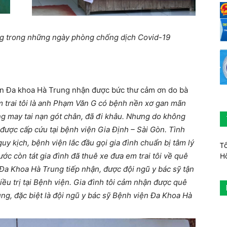
g trong những ngày phòng chống dịch Covid-19
iện Đa khoa Hà Trung nhận được bức thư cảm ơn do bà
m trai tôi là anh Phạm Văn G có bệnh nền xơ gan mãn
ông may tai nạn gót chân, đã đi khâu. Nhưng do không
được cấp cứu tại bệnh viện Gia Định – Sài Gòn. Tình
uy kịch, bệnh viện lắc đầu gọi gia đình chuẩn bị tâm lý
T
ớc còn tát gia đình đã thuê xe đưa em trai tôi về quê
H
Đa Khoa Hà Trung tiếp nhận, được đội ngũ y bác sỹ tận
iều trị tại Bệnh viện. Gia đình tôi cảm nhận được quê
g, đặc biệt là đội ngũ y bác sỹ Bệnh viện Đa Khoa Hà