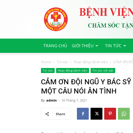
Bệnh
viện
Đa
Khoa
Hà
Trung
TRANG CHỦ
GIỚI THIỆU
TIN TỨC
Home
Tin tức
Hoạt động bệnh viện
CẢM ƠN ĐỘI
Tin tức
Hoạt động bệnh viện
Tin tức nổi bật
CẢM ƠN ĐỘI NGŨ Y BÁC SỸ
MỘT CÂU NÓI ÂN TÌNH
By
admin
-
16 Tháng 7, 2021
Share