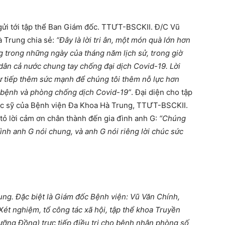
gửi tới tập thể Ban Giám đốc. TTƯT-BSCKII. Đ/C Vũ
 Trung chia sẻ:
“Đây là lời tri ân, một món quà lớn hơn
 trong những ngày của tháng năm lịch sử, trong giờ
dân cả nước chung tay chống đại dịch Covid-19. Lời
ư tiếp thêm sức mạnh để chúng tôi thêm nỗ lực hơn
 bệnh và phòng chống dịch Covid-19”
. Đại diện cho tập
bác sỹ của Bệnh viện Đa Khoa Hà Trung, TTƯT-BSCKII.
ỏ lời cảm ơn chân thành đến gia đình anh G:
“Chúng
ình anh G nói chung, và anh G nói riêng lời chúc sức
ng. Đặc biệt là Giám đốc Bệnh viện: Vũ Văn Chính,
ét nghiệm, tổ công tác xã hội, tập thể khoa Truyền
ỡng Đồng) trực tiếp điều trị cho bệnh nhân phòng số