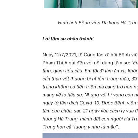
Hình ảnh Bệnh viện Đa khoa Hà Trun
Lời tâm sự chân thành!
Ngày 12/7/2021, tổ Công tác xã hội Bệnh v
Phạm Thị A gửi đến với nội dung tâm sự:
“E
tính, giảm tiểu cầu. Em tôi đi làm ăn xa, kh
cẩn thận vết thương bị nhiễm trùng máu, đã 
trạng không có tiến triển mà càng trở nên ng
mang về lo hậu sự. Nhưng với hi vọng còn nư
ngay từ tâm dịch Covid-19. Được Bệnh viện 
tâm cứu chữa, sau 21 ngày vừa cách ly vừa đ
hương Hà Trung, mảnh đất con người Hà Trun
Trung hơn cả “lương y như từ mẫu”
.