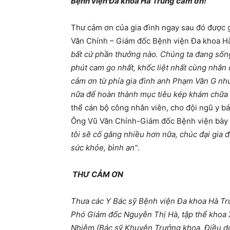
Bệnh viện Đa khoa Hà Trung cảm ơn!
Thư cảm ơn của gia đình ngay sau đó được 
Văn Chính – Giám đốc Bệnh viện Đa khoa Hà
bất cứ phần thưởng nào. Chúng ta đang sống
phút cam go nhất, khốc liệt nhất cùng nhân 
cảm ơn từ phía gia đình anh Phạm Văn G nh
nữa để hoàn thành mục tiêu kép khám chữa
thể cán bộ công nhân viên, cho đội ngũ y 
Ông Vũ Văn Chính-Giám đốc Bệnh viện bày t
tôi sẽ cố gắng nhiều hơn nữa, chúc đại gia đ
sức khỏe, bình an”
.
THƯ CẢM ƠN
Thưa các Y Bác sỹ Bệnh viện Đa khoa Hà Tru
Phó Giám đốc Nguyễn Thị Hà, tập thể khoa X
Nhiễm (Bác sỹ Khuyên Trưởng khoa, Điều dư