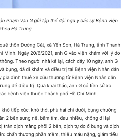
ân Phạm Văn G gửi tập thể đội ngũ y bác sỹ
Bệnh viện
khoa Hà Trung
quê thôn Đường Cát, xã Yến Sơn, Hà Trung, tỉnh Thanh
hí Minh. Ngày 20/6/2021, anh G vào viện khám với lý do
 thông. Theo người nhà kể lại, cách đây 10 ngày, anh G
 và bụng, đã đi khám và điều trị tại Bệnh viện Nhân dân
y gia đình thuê xe cứu thương từ Bệnh viện Nhân dân
ng để điều trị. Qua khai thác, anh G có tiền sử xơ
ở các bệnh viện thuộc Thành phố Hồ Chí Minh.
, khó tiếp xúc, khó thở, phù hai chi dưới, bụng chướng
ân 2 bên sưng nề, bầm tím, đau nhiều, không đi lại
ị tràn dịch màng phổi 2 bên, dịch tự do ổ bụng và dịch
n: chấn thương phần mềm, thiếu máu nặng, giảm tiểu