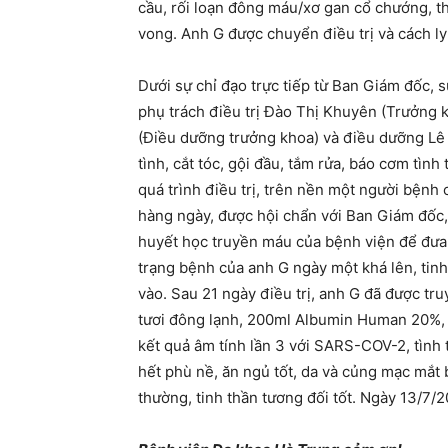
cầu, rối loạn đông máu/xơ gan cổ chướng, th
vong. Anh G được chuyển điều trị và cách l
Dưới sự chỉ đạo trực tiếp từ Ban Giám đốc, s
phụ trách điều trị Đào Thị Khuyên (Trưởng
(Điều dưỡng trưởng khoa) và điều dưỡng Lê 
tình, cắt tóc, gội đầu, tắm rửa, báo cơm tìn
quá trình điều trị, trên nền một người bện
hàng ngày, được hội chẩn với Ban Giám đốc, 
huyết học truyền máu của bệnh viện để đưa ra
trạng bệnh của anh G ngày một khá lên, tin
vào. Sau 21 ngày điều trị, anh G đã được tru
tươi đông lạnh, 200ml Albumin Human 20%, 
kết quả âm tính lần 3 với SARS-COV-2, tình 
hết phù nề, ăn ngủ tốt, da và củng mạc mắt b
thường, tinh thần tương đối tốt. Ngày 13/7/2