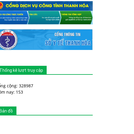
Thống kê lượt truy cập
ổng cộng: 328987
ôm nay: 153
Bản đồ