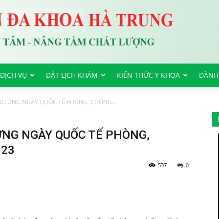
DỊCH VỤ
ĐẶT LỊCH KHÁM
KIẾN THỨC Y KHOA
DÀNH
ỞNG ỨNG NGÀY QUỐC TẾ PHÒNG, CHỐNG...
ỨNG NGÀY QUỐC TẾ PHÒNG,
023
537
0