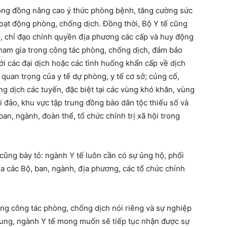
cộng đồng nâng cao ý thức phòng bệnh, tăng cường sức
hoạt động phòng, chống dịch. Đồng thời, Bộ Y tế cũng
, chỉ đạo chính quyền địa phương các cấp và huy động
ể tham gia trong công tác phòng, chống dịch, đảm bảo
i các đại dịch hoặc các tình huống khẩn cấp về dịch
m quan trọng của y tế dự phòng, y tế cơ sở; củng cố,
g dịch các tuyến, đặc biệt tại các vùng khó khăn, vùng
ải đảo, khu vực tập trung đồng bào dân tộc thiểu số và
an, ngành, đoàn thể, tổ chức chính trị xã hội trong
ũng bày tỏ: ngành Y tế luôn cần có sự ủng hộ, phối
ủa các Bộ, ban, ngành, địa phương, các tổ chức chính
ong công tác phòng, chống dịch nói riêng và sự nghiệp
ung, ngành Y tế mong muốn sẽ tiếp tục nhận được sự