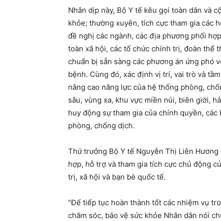
Nhân dịp này, Bộ Y tế kêu gọi toàn dân và 
khỏe; thường xuyên, tích cực tham gia các 
đề nghị các ngành, các địa phương phối hợp
toàn xã hội, các tổ chức chính trị, đoàn th
chuẩn bị sẵn sàng các phương án ứng phó vớ
bệnh. Cùng đó, xác định vị trí, vai trò và tầ
nâng cao năng lực của hệ thống phòng, chốn
sâu, vùng xa, khu vực miền núi, biên giới, h
huy động sự tham gia của chính quyền, các b
phòng, chống dịch.
Thứ trưởng Bộ Y tế Nguyễn Thị Liên Hương c
hợp, hỗ trợ và tham gia tích cực chủ động c
trị, xã hội và bạn bè quốc tế.
“Để tiếp tục hoàn thành tốt các nhiệm vụ tr
chăm sóc, bảo vệ sức khỏe Nhân dân nói ch