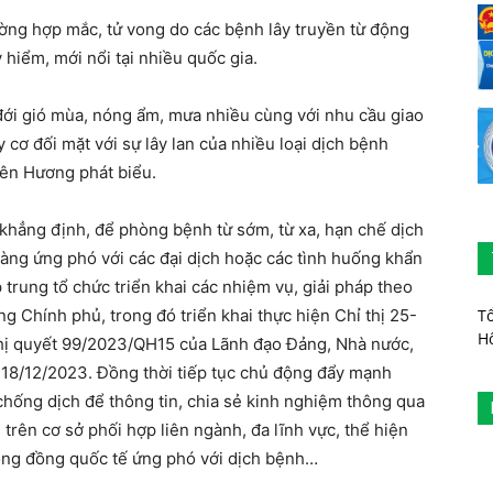
ường hợp mắc, tử vong do các bệnh lây truyền từ động
hiểm, mới nổi tại nhiều quốc gia.
đới gió mùa, nóng ẩm, mưa nhiều cùng với nhu cầu giao
 cơ đối mặt với sự lây lan của nhiều loại dịch bệnh
iên Hương phát biểu.
hẳng định, để phòng bệnh từ sớm, từ xa, hạn chế dịch
àng ứng phó với các đại dịch hoặc các tình huống khẩn
p trung tổ chức triển khai các nhiệm vụ, giải pháp theo
T
g Chính phủ, trong đó triển khai thực hiện Chỉ thị 25-
H
hị quyết 99/2023/QH15 của Lãnh đạo Đảng, Nhà nước,
18/12/2023. Đồng thời tiếp tục chủ động đẩy mạnh
 chống dịch để thông tin, chia sẻ kinh nghiệm thông qua
rên cơ sở phối hợp liên ngành, đa lĩnh vực, thể hiện
cộng đồng quốc tế ứng phó với dịch bệnh…