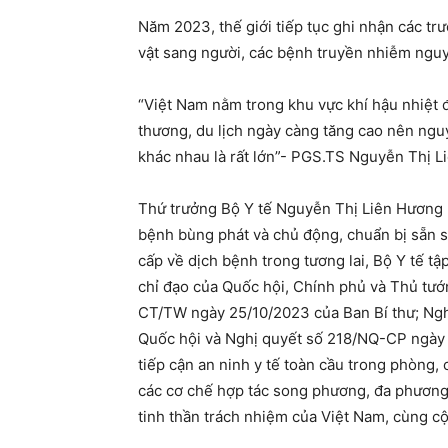
Năm 2023, thế giới tiếp tục ghi nhận các tr
vật sang người, các bệnh truyền nhiễm nguy 
“Việt Nam nằm trong khu vực khí hậu nhiệt 
thương, du lịch ngày càng tăng cao nên nguy
khác nhau là rất lớn”- PGS.TS Nguyễn Thị L
Thứ trưởng Bộ Y tế Nguyễn Thị Liên Hương k
bệnh bùng phát và chủ động, chuẩn bị sẵn s
cấp về dịch bệnh trong tương lai, Bộ Y tế tậ
chỉ đạo của Quốc hội, Chính phủ và Thủ tướn
CT/TW ngày 25/10/2023 của Ban Bí thư; Ng
Quốc hội và Nghị quyết số 218/NQ-CP ngày 
tiếp cận an ninh y tế toàn cầu trong phòng,
các cơ chế hợp tác song phương, đa phương t
tinh thần trách nhiệm của Việt Nam, cùng 