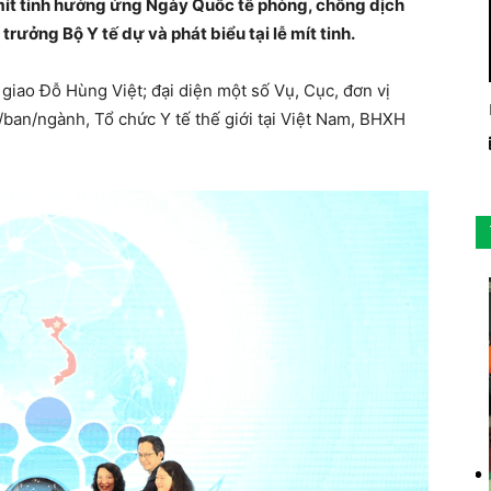
mít tinh hưởng ứng Ngày Quốc tế phòng, chống dịch
ưởng Bộ Y tế dự và phát biểu tại lễ mít tinh.
giao Đỗ Hùng Việt; đại diện một số Vụ, Cục, đơn vị
ộ/ban/ngành, Tổ chức Y tế thế giới tại Việt Nam, BHXH