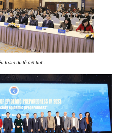
ểu tham dự lễ mít tinh.