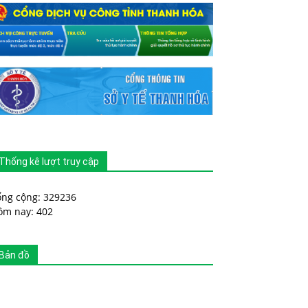
Thống kê lượt truy cập
ổng cộng: 329236
ôm nay: 402
Bản đồ