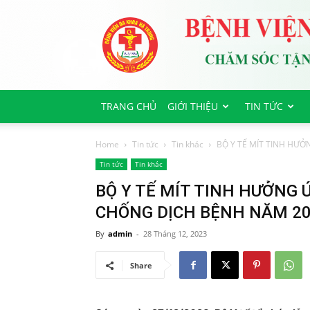
Bệnh
viện
Đa
Khoa
Hà
Trung
TRANG CHỦ
GIỚI THIỆU
TIN TỨC
Home
Tin tức
Tin khác
BỘ Y TẾ MÍT TINH HƯ
Tin tức
Tin khác
BỘ Y TẾ MÍT TINH HƯỞNG 
CHỐNG DỊCH BỆNH NĂM 2
By
admin
-
28 Tháng 12, 2023
Share