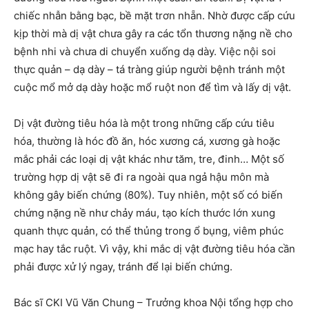
chiếc nhẫn bằng bạc, bề mặt trơn nhẵn. Nhờ được cấp cứu
kịp thời mà dị vật chưa gây ra các tổn thương nặng nề cho
bệnh nhi và chưa di chuyển xuống dạ dày. Việc nội soi
thực quản – dạ dày – tá tràng giúp người bệnh tránh một
cuộc mổ mở dạ dày hoặc mổ ruột non để tìm và lấy dị vật.
Dị vật đường tiêu hóa là một trong những cấp cứu tiêu
hóa, thường là hóc đồ ăn, hóc xương cá, xương gà hoặc
mắc phải các loại dị vật khác như tăm, tre, đinh… Một số
trường hợp dị vật sẽ đi ra ngoài qua ngả hậu môn mà
không gây biến chứng (80%). Tuy nhiên, một số có biến
chứng nặng nề như chảy máu, tạo kích thước lớn xung
quanh thực quản, có thể thủng trong ổ bụng, viêm phúc
mạc hay tắc ruột. Vì vậy, khi mắc dị vật đường tiêu hóa cần
phải được xử lý ngay, tránh để lại biến chứng.
Bác sĩ CKI Vũ Văn Chung – Trưởng khoa Nội tổng hợp cho