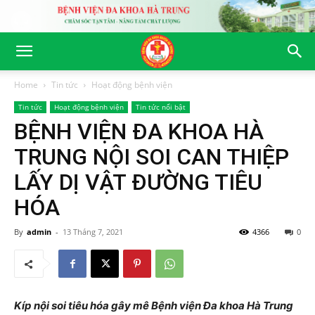
Home
Tin tức
Hoạt động bệnh viện
Tin tức
Hoạt động bệnh viện
Tin tức nổi bật
BỆNH VIỆN ĐA KHOA HÀ
TRUNG NỘI SOI CAN THIỆP
LẤY DỊ VẬT ĐƯỜNG TIÊU
HÓA
By
admin
-
13 Tháng 7, 2021
4366
0
Kíp nội soi tiêu hóa gây mê Bệnh viện Đa khoa Hà Trung