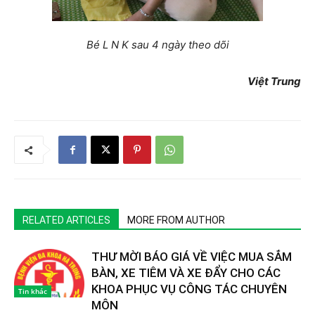
Bé L N K sau 4 ngày theo dõi
Việt Trung
RELATED ARTICLES
MORE FROM AUTHOR
THƯ MỜI BÁO GIÁ VỀ VIỆC MUA SẮM
BÀN, XE TIÊM VÀ XE ĐẨY CHO CÁC
KHOA PHỤC VỤ CÔNG TÁC CHUYÊN
Tin khác
MÔN