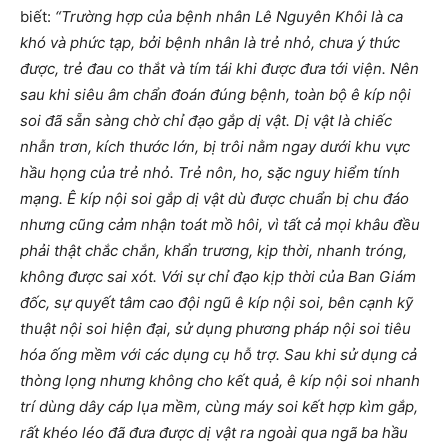
biết:
“Trường hợp của bệnh nhân Lê Nguyên Khôi là ca
khó và phức tạp, bởi bệnh nhân là trẻ nhỏ, chưa ý thức
được, trẻ đau co thắt và tím tái khi được đưa tới viện. Nên
sau khi siêu âm chẩn đoán đúng bệnh, toàn bộ ê kíp nội
soi đã sẵn sàng chờ chỉ đạo gắp dị vật. Dị vật là chiếc
nhẫn trơn, kích thước lớn, bị trôi nằm ngay dưới khu vực
hầu họng của trẻ nhỏ. Trẻ nôn, ho, sặc nguy hiểm tính
mạng. Ê kíp nội soi gắp dị vật dù được chuẩn bị chu đáo
nhưng cũng cảm nhận toát mồ hôi, vì tất cả mọi khâu đều
phải thật chắc chắn, khẩn trương, kịp thời, nhanh tróng,
không được sai xót. Với sự chỉ đạo kịp thời của Ban Giám
đốc, sự quyết tâm cao đội ngũ ê kíp nội soi, bên cạnh kỹ
thuật nội soi hiện đại, sử dụng phương pháp nội soi tiêu
hóa ống mềm với các dụng cụ hỗ trợ. Sau khi sử dụng cả
thòng lọng nhưng không cho kết quả, ê kíp nội soi nhanh
trí dùng dây cáp lụa mềm, cùng máy soi kết hợp kìm gắp,
rất khéo léo đã đưa được dị vật ra ngoài qua ngã ba hầu