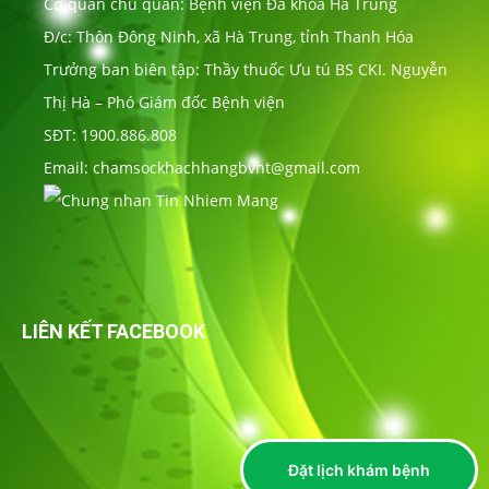
Cơ quan chủ quản: Bệnh viện Đa khoa Hà Trung
Đ/c: Thôn Đông Ninh, xã Hà Trung, tỉnh Thanh Hóa
Trưởng ban biên tập: Thầy thuốc Ưu tú BS CKI. Nguyễn
Thị Hà – Phó Giám đốc Bệnh viện
SĐT: 1900.886.808
Email: chamsockhachhangbvht@gmail.com
LIÊN KẾT FACEBOOK
Đặt lịch khám bệnh