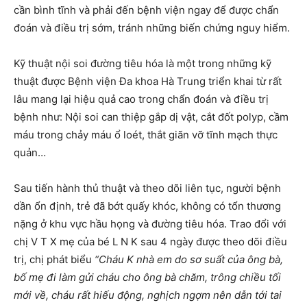
cần bình tĩnh và phải đến bệnh viện ngay để được chẩn
đoán và điều trị sớm, tránh những biến chứng nguy hiểm.
Kỹ thuật nội soi đường tiêu hóa là một trong những kỹ
thuật được Bệnh viện Đa khoa Hà Trung triển khai từ rất
lâu mang lại hiệu quả cao trong chẩn đoán và điều trị
bệnh như: Nội soi can thiệp gắp dị vật, cắt đốt polyp, cầm
máu trong chảy máu ổ loét, thắt giãn vỡ tĩnh mạch thực
quản…
Sau tiến hành thủ thuật và theo dõi liên tục, người bệnh
dần ổn định, trẻ đã bớt quấy khóc, không có tổn thương
nặng ở khu vực hầu họng và đường tiêu hóa. Trao đổi với
chị V T X mẹ của bé L N K sau 4 ngày được theo dõi điều
trị, chị phát biểu
“Cháu K nhà em do sơ suất của ông bà,
bố mẹ đi làm gửi cháu cho ông bà chăm, trông chiều tối
mới về, cháu rất hiếu động, nghịch ngợm nên dẫn tới tai