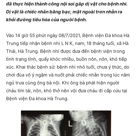
đã thực hiện thành công nội soi gắp dị vật cho bệnh nhi.
Dị vật là chiếc nhẫn bằng bạc, mặt ngoài trơn nhẵn ra
khỏi đường tiêu hóa của người bệnh.
Vào 14 giờ 55 phút ngày 08/7/2021, Bệnh viện Đa khoa Hà
Trung tiếp nhận bệnh nhi L N K, nam, 18 tháng tuổi, xã Hà
Thái, Hà Trung. Bệnh nhi được đưa đến bệnh viện trong
tình trạng tỉnh, quấy khóc nhiều, buồn nôn, nôn, khó tiếp
xúc. Khai thác bệnh sử: bệnh nhi nhỏ tuổi, chưa ý thức, do
chơi đùa vô ý ngậm và nuốt phải chiếc nhẫn trong lúc nằm
ngủ trưa cùng ông bà nội. Khi ông bà phát hiện người
cháu tím tái, nôn, khó thở nên vội đưa cháu đi cấp cứu tại
Bệnh viện Đa khoa Hà Trung.