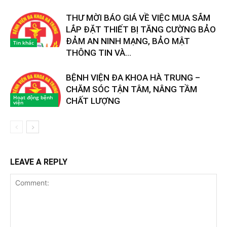
THƯ MỜI BÁO GIÁ VỀ VIỆC MUA SẮM
LẮP ĐẶT THIẾT BỊ TĂNG CƯỜNG BẢO
ĐẢM AN NINH MẠNG, BẢO MẬT
Tin khác
THÔNG TIN VÀ...
BỆNH VIỆN ĐA KHOA HÀ TRUNG –
CHĂM SÓC TẬN TÂM, NÂNG TẦM
Hoạt động bệnh
CHẤT LƯỢNG
viện
LEAVE A REPLY