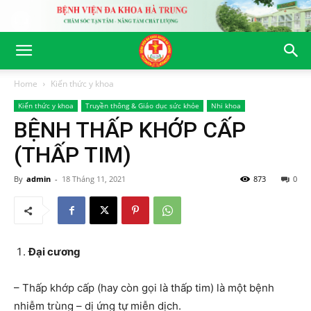
Home
Kiến thức y khoa
Kiến thức y khoa
Truyền thông & Giáo dục sức khỏe
Nhi khoa
BỆNH THẤP KHỚP CẤP
(THẤP TIM)
By
admin
-
18 Tháng 11, 2021
873
0
Đại cương
– Thấp khớp cấp (hay còn gọi là thấp tim) là một bệnh
nhiễm trùng – dị ứng tự miễn dịch.