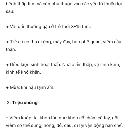
bệnh thấp tim mà còn phụ thuộc vào các yếu tố thuận lợi
sau:
+
Về tuổi: thường gặp ở trẻ tuổi 3-15 tuổi.
+
Trẻ có cơ địa dị ứng, mày đay, hen phế quản, viêm cầu
thận.
+
Điều kiện sinh hoạt thấp: Nhà ở ẩm thấp, vệ sinh kém,
kinh tế khó khăn.
+
Mùa: khí hậu lạnh ẩm.
Triệu chứng
– Viêm khớp: tại khớp lớn như khớp cổ chân, cổ tay, gối…
viêm có thể sưng, nóng, đỏ, đau, đi lại vận động hạn chế,