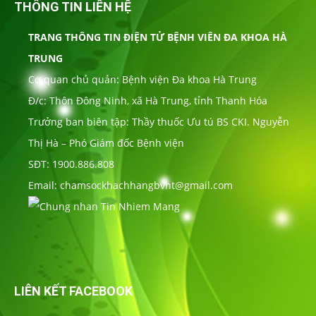
THÔNG TIN LIÊN HỆ
TRANG THÔNG TIN ĐIỆN TỬ BỆNH VIÊN ĐA KHOA HÀ
TRUNG
Cơ quan chủ quản: Bệnh viện Đa khoa Hà Trung
Đ/c: Thôn Đông Ninh, xã Hà Trung, tỉnh Thanh Hóa
Trưởng ban biên tập: Thầy thuốc Ưu tú BS CKI. Nguyễn
Thị Hà – Phó Giám đốc Bệnh viện
SĐT: 1900.886.808
Email: chamsockhachhangbvht@gmail.com
LIÊN KẾT FACEBOOK