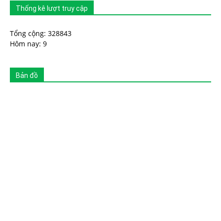
Thống kê lượt truy cập
Tổng cộng: 328843
Hôm nay: 9
Bản đồ