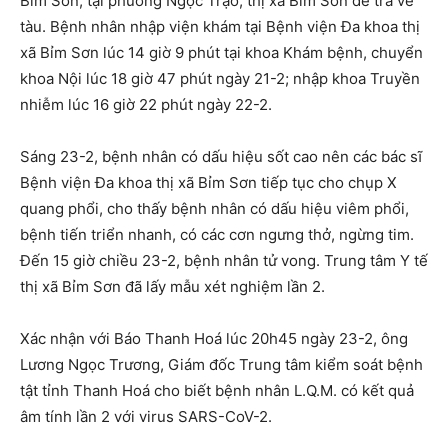
Bỉm Sơn, tại phường Ngọc Trạo, thị xã Bỉm Sơn để trả vé
tàu. Bệnh nhân nhập viện khám tại Bệnh viện Đa khoa thị
xã Bỉm Sơn lúc 14 giờ 9 phút tại khoa Khám bệnh, chuyển
khoa Nội lúc 18 giờ 47 phút ngày 21-2; nhập khoa Truyền
nhiễm lúc 16 giờ 22 phút ngày 22-2.
Sáng 23-2, bệnh nhân có dấu hiệu sốt cao nên các bác sĩ
Bệnh viện Đa khoa thị xã Bỉm Sơn tiếp tục cho chụp X
quang phổi, cho thấy bệnh nhân có dấu hiệu viêm phổi,
bệnh tiến triển nhanh, có các cơn ngưng thở, ngừng tim.
Đến 15 giờ chiều 23-2, bệnh nhân tử vong. Trung tâm Y tế
thị xã Bỉm Sơn đã lấy mẫu xét nghiệm lần 2.
Xác nhận với Báo Thanh Hoá lúc 20h45 ngày 23-2, ông
Lương Ngọc Trương, Giám đốc Trung tâm kiểm soát bệnh
tật tỉnh Thanh Hoá cho biết bệnh nhân L.Q.M. có kết quả
âm tính lần 2 với virus SARS-CoV-2.