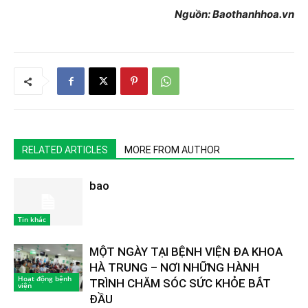
Nguồn: Baothanhhoa.vn
RELATED ARTICLES
MORE FROM AUTHOR
bao
Tin khác
MỘT NGÀY TẠI BỆNH VIỆN ĐA KHOA
HÀ TRUNG – NƠI NHỮNG HÀNH
Hoạt động bệnh
TRÌNH CHĂM SÓC SỨC KHỎE BẮT
viện
ĐẦU