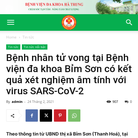
Home
Tin tức
Tin tức
Tin tức nổi bật
Bệnh nhân tử vong tại Bệnh
viện đa khoa Bỉm Sơn có kết
quả xét nghiệm âm tính với
virus SARS-CoV-2
By
admin
-
24 Tháng 2, 2021
907
0
Theo thông tin từ UBND thị xã Bỉm Sơn (Thanh Hoá), tại