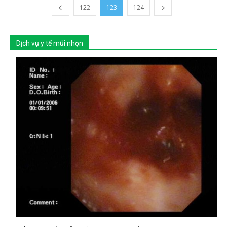
122
123
124
Dịch vụ y tế mũi nhọn