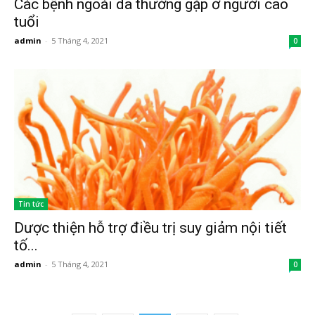
Các bệnh ngoài da thường gặp ở người cao
tuổi
admin
-
5 Tháng 4, 2021
0
Tin tức
Dược thiện hỗ trợ điều trị suy giảm nội tiết
tố...
admin
-
5 Tháng 4, 2021
0