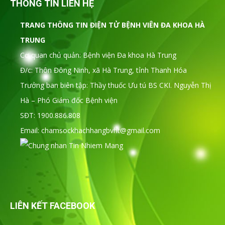
THÔNG TIN LIÊN HỆ
TRANG THÔNG TIN ĐIỆN TỬ BỆNH VIÊN ĐA KHOA HÀ
TRUNG
Cơ quan chủ quản: Bệnh viện Đa khoa Hà Trung
Đ/c: Thôn Đông Ninh, xã Hà Trung, tỉnh Thanh Hóa
Trưởng ban biên tập: Thầy thuốc Ưu tú BS CKI. Nguyễn Thị
Hà – Phó Giám đốc Bệnh viện
SĐT: 1900.886.808
Email: chamsockhachhangbvht@gmail.com
LIÊN KẾT FACEBOOK