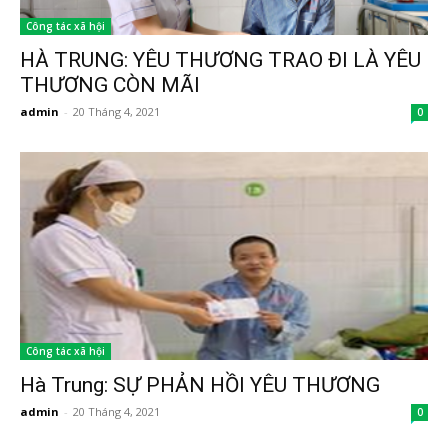
Công tác xã hội
HÀ TRUNG: YÊU THƯƠNG TRAO ĐI LÀ YÊU
THƯƠNG CÒN MÃI
admin
-
20 Tháng 4, 2021
0
Công tác xã hội
Hà Trung: SỰ PHẢN HỒI YÊU THƯƠNG
admin
-
20 Tháng 4, 2021
0