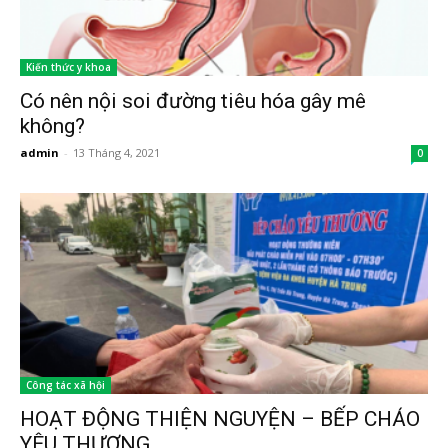
Kiến thức y khoa
Có nên nội soi đường tiêu hóa gây mê
không?
admin
-
13 Tháng 4, 2021
0
Công tác xã hội
HOẠT ĐỘNG THIỆN NGUYỆN – BẾP CHÁO
YÊU THƯƠNG