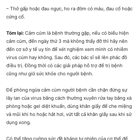
– Thở gấp hoặc đau ngực, ho ra đờm có máu, đau cổ hoặc
cứng cổ.
Tóm lại:
Cảm cúm là bệnh thường gặp, nếu có biểu hiện
cảm cúm, đến ngày thứ 3 mà không thấy đỡ thì hãy nên
đến cơ sở y tế uy tín để xét nghiệm xem mình có nhiễm
virus cúm hay không. Sau đó, các bác sĩ sẽ lên phác đồ
điều trị. Đồng thời có các giải pháp hỗ trợ để trị bệnh
cũng như giữ sức khỏe cho người bệnh.
Để phòng ngừa cảm cúm người bệnh cần chặn đứng sự
lây lan của virus bằng cách thường xuyên rửa tay bằng xà
phòng hoặc gel diệt khuẩn, dùng khăn giấy để che miệng
và mũi khi ho hoặc hắt hơi, vứt tất cả khăn giấy sau khi sử
dụng xong.
Có thể tăng cường sức đề kháng tự nhiên của cơ thể để