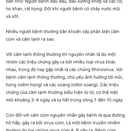
bản như: Người bệnh đau đầu, đau xương khớp và các cơ,
ho khan, rát họng. Đôi khi người bệnh có chảy nước mũi
và sốt.
Nhiều người bệnh thường băn khoăn vậy phân biệt cảm
cúm và cảm lạnh ra sao.
Với cảm lạnh thông thường thì nguyên nhân là do một
nhóm các triệu chứng gây ra bởi nhiều loại virus khác
nhau, trong đó hay gặp nhất là các chủng Rhinovirus. Với
bệnh cảm lạnh thông thường, chủ yếu ảnh hưởng tới mũi,
họng (viêm họng) và các xoang (viêm xoang). Các triệu
chứng của cảm lạnh thường biểu hiện từ từ, cơ thể mệt
mỏi khoảng 3-4 ngày và tự hết trong vòng 7 đến 10 ngày.
Còn đối với cảm cúm nguyên nhân gây bệnh là qua đường
hô hấp, gây ra bởi virus cúm. Là một bệnh truyền nhiễm
thường do hai chủng virus cúm A, B gây ra. Bệnh cúm