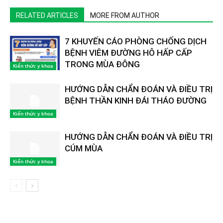
RELATED ARTICLES
MORE FROM AUTHOR
7 KHUYẾN CÁO PHÒNG CHỐNG DỊCH
BỆNH VIÊM ĐƯỜNG HÔ HẤP CẤP
TRONG MÙA ĐÔNG
Kiến thức y khoa
HƯỚNG DẪN CHẨN ĐOÁN VÀ ĐIỀU TRỊ
BỆNH THẦN KINH ĐÁI THÁO ĐƯỜNG
Kiến thức y khoa
HƯỚNG DẪN CHẨN ĐOÁN VÀ ĐIỀU TRỊ
CÚM MÙA
Kiến thức y khoa