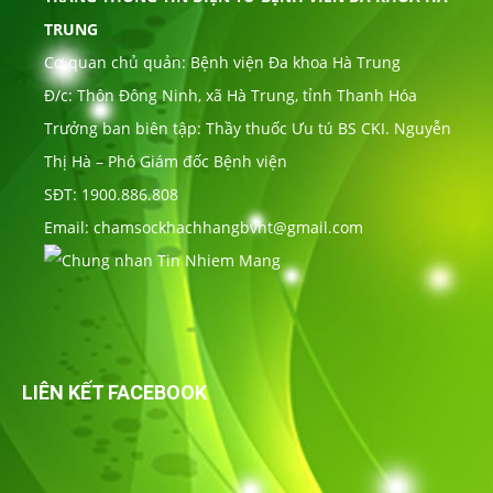
TRUNG
Cơ quan chủ quản: Bệnh viện Đa khoa Hà Trung
Đ/c: Thôn Đông Ninh, xã Hà Trung, tỉnh Thanh Hóa
Trưởng ban biên tập: Thầy thuốc Ưu tú BS CKI. Nguyễn
Thị Hà – Phó Giám đốc Bệnh viện
SĐT: 1900.886.808
Email: chamsockhachhangbvht@gmail.com
LIÊN KẾT FACEBOOK