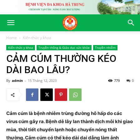
Home
Kiến thức y khoa
Kiến thức y khoa
Truyền thông & Giáo dục sức khỏe
Truyền nhiễm
CẢM CÚM THƯỜNG KÉO
DÀI BAO LÂU?
By
admin
-
15 Tháng 12, 2023
779
0
Cảm cúm là bệnh nhiễm trùng đường hô hấp do các
virus cúm gây ra. Bệnh dễ lây lan thành dịch mỗi khi giao
mùa, thời tiết chuyển lạnh hoặc chuyển nóng thất
thường. Cảm cúm có thể kéo dài dai dẳng làm ảnh