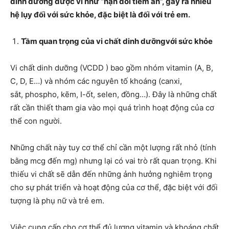
dinh dưỡng được ví như “nạn đói tiềm ẩn”, gây ra nhiều
hệ lụy đối với sức khỏe, đặc biệt là đối với trẻ em.
Tầm quan trọng của
vi chất dinh dưỡng
với sức khỏe
Vi chất dinh dưỡng (VCDD ) bao gồm nhóm vitamin (A, B,
C, D, E…) và nhóm các nguyên tố khoáng (canxi,
sắt, phospho, kẽm, I-ốt, selen, đồng…). Đây là những chất
rất cần thiết tham gia vào mọi quá trình hoạt động của cơ
thể con người.
Những chất này tuy cơ thể chỉ cần một lượng rất nhỏ (tính
bằng mcg đến mg) nhưng lại có vai trò rất quan trọng. Khi
thiếu vi chất sẽ dẫn đến những ảnh hưởng nghiêm trọng
cho sự phát triển và hoạt động của cơ thể, đặc biệt với đối
tượng là phụ nữ và trẻ em.
Việc cung cấp cho cơ thể đủ lượng vitamin và khoáng chất