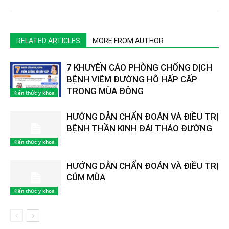
RELATED ARTICLES
MORE FROM AUTHOR
7 KHUYẾN CÁO PHÒNG CHỐNG DỊCH
BỆNH VIÊM ĐƯỜNG HÔ HẤP CẤP
TRONG MÙA ĐÔNG
Kiến thức y khoa
HƯỚNG DẪN CHẨN ĐOÁN VÀ ĐIỀU TRỊ
BỆNH THẦN KINH ĐÁI THÁO ĐƯỜNG
Kiến thức y khoa
HƯỚNG DẪN CHẨN ĐOÁN VÀ ĐIỀU TRỊ
CÚM MÙA
Kiến thức y khoa