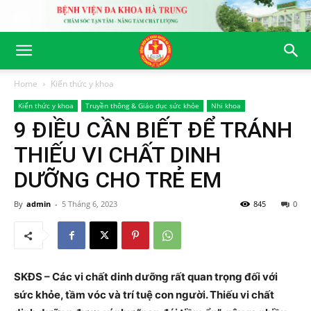
Home
Kiến thức y khoa
Kiến thức y khoa
Truyền thông & Giáo dục sức khỏe
Nhi khoa
9 ĐIỀU CẦN BIẾT ĐỂ TRÁNH
THIẾU VI CHẤT DINH
DƯỠNG CHO TRẺ EM
By
admin
-
5 Tháng 6, 2023
845
0
SKĐS – Các vi chất dinh dưỡng rất quan trọng đối với
sức khỏe, tầm vóc và trí tuệ con người. Thiếu vi chất