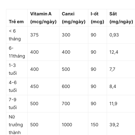
Vitamin
A
Canxi
I-ốt
Sắt
Trẻ em
(mcg/ngày)
(mg/ngày)
(mcg)
(mg/ngày)
< 6
375
300
90
0,93
tháng
6-
400
400
90
12,4
11tháng
1-3
400
500
90
7,7
tuổi
4-6
450
600
90
8,4
tuổi
7-9
500
700
90
11,9
tuổi
Nữ
trưởng
500
1000
150
39,2
thành