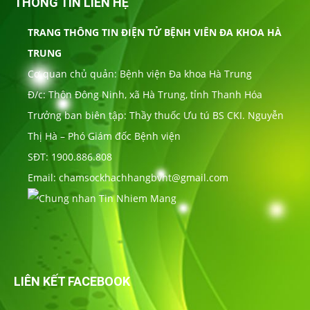
THÔNG TIN LIÊN HỆ
TRANG THÔNG TIN ĐIỆN TỬ BỆNH VIÊN ĐA KHOA HÀ
TRUNG
Cơ quan chủ quản: Bệnh viện Đa khoa Hà Trung
Đ/c: Thôn Đông Ninh, xã Hà Trung, tỉnh Thanh Hóa
Trưởng ban biên tập: Thầy thuốc Ưu tú BS CKI. Nguyễn
Thị Hà – Phó Giám đốc Bệnh viện
SĐT: 1900.886.808
Email: chamsockhachhangbvht@gmail.com
LIÊN KẾT FACEBOOK