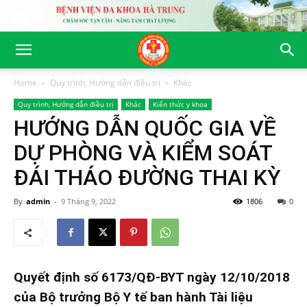
Home
Quy trình, Hướng dẫn điều trị
Khác
Quy trình, Hướng dẫn điều trị
Khác
Kiến thức y khoa
HƯỚNG DẪN QUỐC GIA VỀ
DỰ PHÒNG VÀ KIỂM SOÁT
ĐÁI THÁO ĐƯỜNG THAI KỲ
By
admin
-
9 Tháng 9, 2022
1806
0
Quyết định số 6173/QĐ-BYT ngày 12/10/2018
của Bộ trưởng Bộ Y tế ban hành Tài liệu