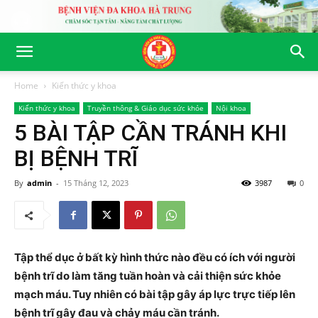
Home
Kiến thức y khoa
Kiến thức y khoa
Truyền thông & Giáo dục sức khỏe
Nội khoa
5 BÀI TẬP CẦN TRÁNH KHI
BỊ BỆNH TRĨ
By
admin
-
15 Tháng 12, 2023
3987
0
Tập thể dục ở bất kỳ hình thức nào đều có ích với người
bệnh trĩ do làm tăng tuần hoàn và cải thiện sức khỏe
mạch máu. Tuy nhiên có bài tập gây áp lực trực tiếp lên
bệnh trĩ gây đau và chảy máu cần tránh.