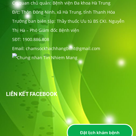
Cơ quan chủ quản: Bệnh viện Đa khoa Hà Trung
Đ/c: Thôn Đông Ninh, xã Hà Trung, tỉnh Thanh Hóa
Trưởng ban biên tập: Thầy thuốc Ưu tú BS CKI. Nguyễn
Thị Hà – Phó Giám đốc Bệnh viện
SĐT: 1900.886.808
Email: chamsockhachhangbvht@gmail.com
LIÊN KẾT FACEBOOK
Đặt lịch khám bệnh