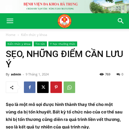
Home
Kiến thức y khoa
Kiến thức y khoa
Tin tức
Y học thường thức
SẸO, NHỮNG ĐIỂM CẦN LƯU
Ý
By
admin
-
9 Tháng 1, 2024
769
0
Sẹo là một mô sợi được hình thành thay thế cho một
vùng da bị tổn khuyết. Bất kỳ tổ chức nào của cơ thể sau
khi bị tổn thương cũng diễn ra quá trình liền vết thương,
sẹo là kết quả tự nhiên của quá trình này.