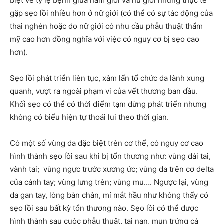
biệt về tỷ lệ bệnh giữa nam giới và nữ giới nhưng thực tế
gặp sẹo lồi nhiều hơn ở nữ giới (có thể có sự tác động của
thai nghén hoặc do nữ giới có nhu cầu phẫu thuật thẩm
mỹ cao hơn đồng nghĩa với việc có nguy cơ bị sẹo cao
hơn).
Sẹo lồi phát triển liên tục, xâm lấn tổ chức da lành xung
quanh, vượt ra ngoài phạm vi của vết thương ban đầu.
Khối sẹo có thể có thời điểm tạm dừng phát triển nhưng
không có biểu hiện tự thoái lui theo thời gian.
Có một số vùng da đặc biệt trên cơ thể, có nguy cơ cao
hình thành sẹo lồi sau khi bị tổn thương như: vùng dái tai,
vành tai; vùng ngực trước xương ức; vùng da trên cơ delta
của cánh tay; vùng lưng trên; vùng mu…. Ngược lại, vùng
da gan tay, lòng bàn chân, mí mắt hầu như không thấy có
sẹo lồi sau bất kỳ tổn thương nào. Sẹo lồi có thể được
hình thành sau cuộc phẫu thuật, tai nạn, mụn trứng cá