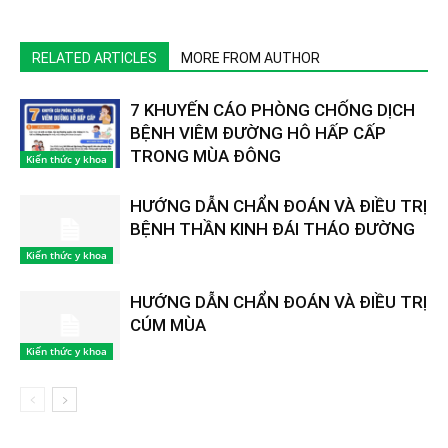
RELATED ARTICLES
MORE FROM AUTHOR
7 KHUYẾN CÁO PHÒNG CHỐNG DỊCH
BỆNH VIÊM ĐƯỜNG HÔ HẤP CẤP
TRONG MÙA ĐÔNG
Kiến thức y khoa
HƯỚNG DẪN CHẨN ĐOÁN VÀ ĐIỀU TRỊ
BỆNH THẦN KINH ĐÁI THÁO ĐƯỜNG
Kiến thức y khoa
HƯỚNG DẪN CHẨN ĐOÁN VÀ ĐIỀU TRỊ
CÚM MÙA
Kiến thức y khoa