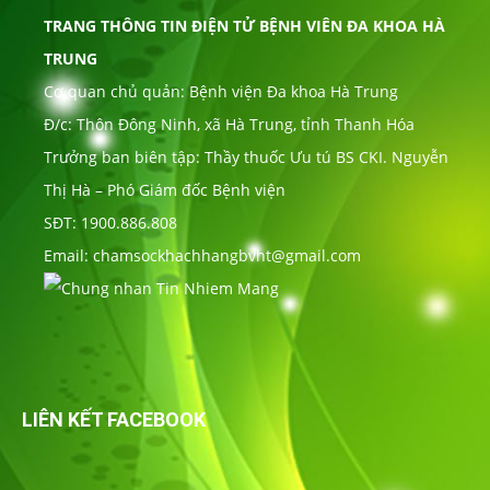
TRANG THÔNG TIN ĐIỆN TỬ BỆNH VIÊN ĐA KHOA HÀ
TRUNG
Cơ quan chủ quản: Bệnh viện Đa khoa Hà Trung
Đ/c: Thôn Đông Ninh, xã Hà Trung, tỉnh Thanh Hóa
Trưởng ban biên tập: Thầy thuốc Ưu tú BS CKI. Nguyễn
Thị Hà – Phó Giám đốc Bệnh viện
SĐT: 1900.886.808
Email: chamsockhachhangbvht@gmail.com
LIÊN KẾT FACEBOOK