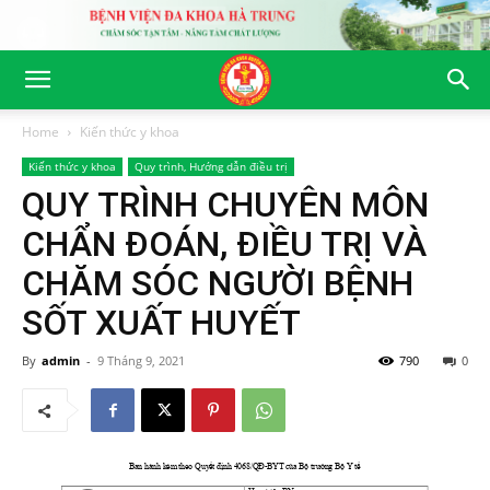
Home
Kiến thức y khoa
Kiến thức y khoa
Quy trình, Hướng dẫn điều trị
QUY TRÌNH CHUYÊN MÔN
CHẨN ĐOÁN, ĐIỀU TRỊ VÀ
CHĂM SÓC NGƯỜI BỆNH
SỐT XUẤT HUYẾT
By
admin
-
9 Tháng 9, 2021
790
0