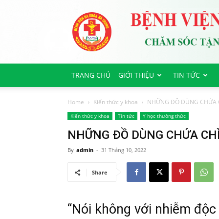
Bệnh
viện
Đa
Khoa
Hà
Trung
TRANG CHỦ
GIỚI THIỆU
TIN TỨC
Home
Kiến thức y khoa
NHỮNG ĐỒ DÙNG CHỨA C
Kiến thức y khoa
Tin tức
Y học thường thức
NHỮNG ĐỒ DÙNG CHỨA CHÌ
By
admin
-
31 Tháng 10, 2022
Share
“Nói không với
nhiễm độc 