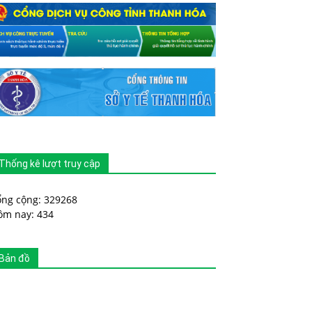
Thống kê lượt truy cập
ổng cộng: 329268
ôm nay: 434
Bản đồ