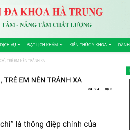
DỊCH VỤ
ĐẶT LỊCH KHÁM
KIẾN THỨC Y KHOA
DÀNH
HÌ, TRẺ EM NÊN TRÁNH XA
, TRẺ EM NÊN TRÁNH XA
604
0
chì
” là thông điệp chính của