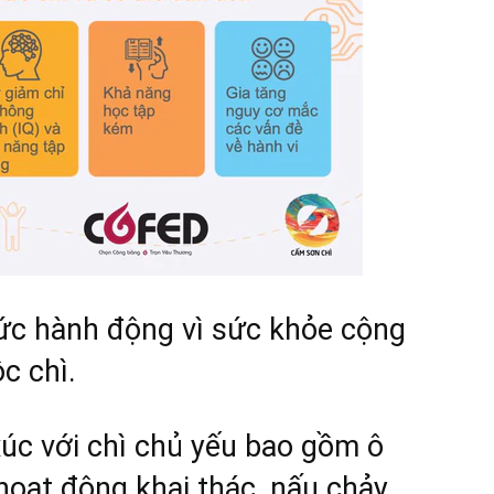
ức hành động vì sức khỏe cộng
c chì
.
xúc với chì chủ yếu bao gồm ô
oạt động khai thác, nấu chảy,