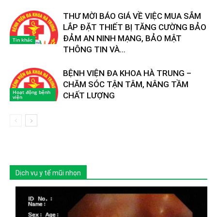
THƯ MỜI BÁO GIÁ VỀ VIỆC MUA SẮM
LẮP ĐẶT THIẾT BỊ TĂNG CƯỜNG BẢO
ĐẢM AN NINH MẠNG, BẢO MẬT
Tin khác
THÔNG TIN VÀ...
BỆNH VIỆN ĐA KHOA HÀ TRUNG –
CHĂM SÓC TẬN TÂM, NÂNG TẦM
Hoạt động bệnh
CHẤT LƯỢNG
viện
Dịch vụ y tế mũi nhọn