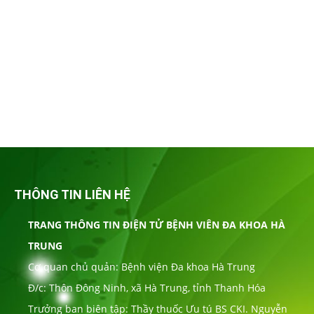
THÔNG TIN LIÊN HỆ
TRANG THÔNG TIN ĐIỆN TỬ BỆNH VIÊN ĐA KHOA HÀ
TRUNG
Cơ quan chủ quản: Bệnh viện Đa khoa Hà Trung
Đ/c: Thôn Đông Ninh, xã Hà Trung, tỉnh Thanh Hóa
Trưởng ban biên tập: Thầy thuốc Ưu tú BS CKI. Nguyễn