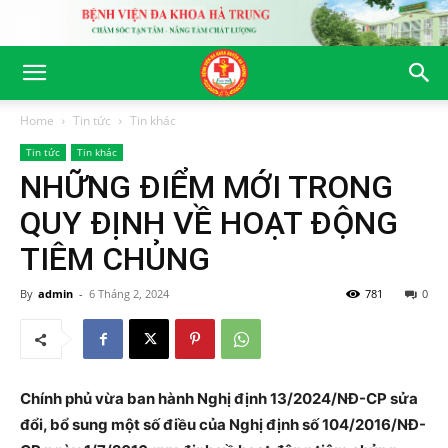
Home
Tin tức
Tin khác
Tin tức
Tin khác
NHỮNG ĐIỂM MỚI TRONG
QUY ĐỊNH VỀ HOẠT ĐỘNG
TIÊM CHỦNG
By
admin
-
6 Tháng 2, 2024
781
0
Chính phủ vừa ban hành Nghị định 13/2024/NĐ-CP sửa
đổi, bổ sung một số điều của Nghị định số 104/2016/NĐ-