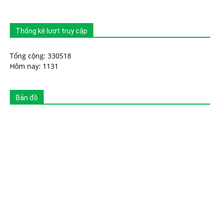
Thống kê lượt truy cập
Tổng cộng: 330518
Hôm nay: 1131
Bản đồ