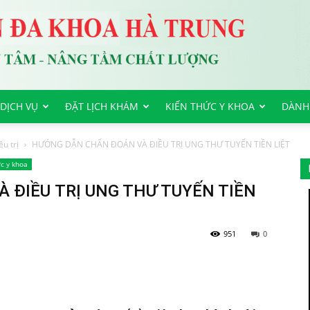
DỊCH VỤ
ĐẶT LỊCH KHÁM
KIẾN THỨC Y KHOA
DÀNH
u trị
HƯỚNG DẪN CHẨN ĐOÁN VÀ ĐIỀU TRỊ UNG THƯ TUYẾN TIỀN LIỆT
c y khoa
 ĐIỀU TRỊ UNG THƯ TUYẾN TIỀN
951
0