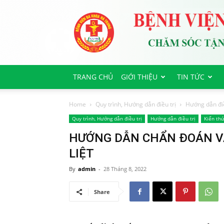
Bệnh
viện
Đa
Khoa
Hà
Trung
TRANG CHỦ
GIỚI THIỆU
TIN TỨC
Home
Quy trình, Hướng dẫn điều trị
Hướng dẫn điề
Quy trình, Hướng dẫn điều trị
Hướng dẫn điều trị
Kiến thứ
HƯỚNG DẪN CHẨN ĐOÁN VÀ
LIỆT
By
admin
-
28 Tháng 8, 2022
Share