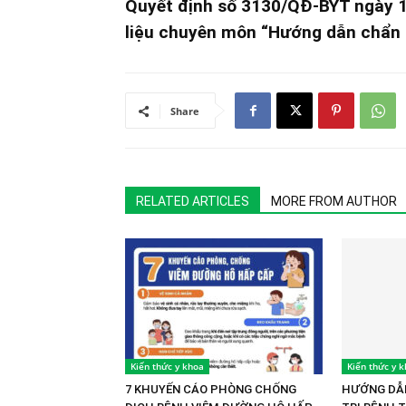
Quyết định số 3130/QĐ-BYT ngày 17
liệu chuyên môn “Hướng dẫn chẩn đo
Share
RELATED ARTICLES
MORE FROM AUTHOR
Kiến thức y khoa
Kiến thức y 
7 KHUYẾN CÁO PHÒNG CHỐNG
HƯỚNG DẪN