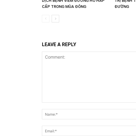
DỊCH BỆNH VIÊM ĐƯỜNG HÔ HẤP
TRỊ BỆNH 
CẤP TRONG MÙA ĐÔNG
ĐƯỜNG
LEAVE A REPLY