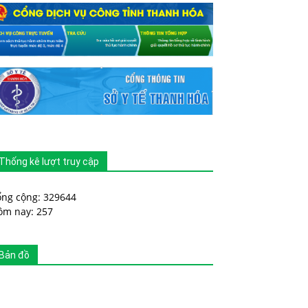
Thống kê lượt truy cập
ổng cộng: 329644
ôm nay: 257
Bản đồ