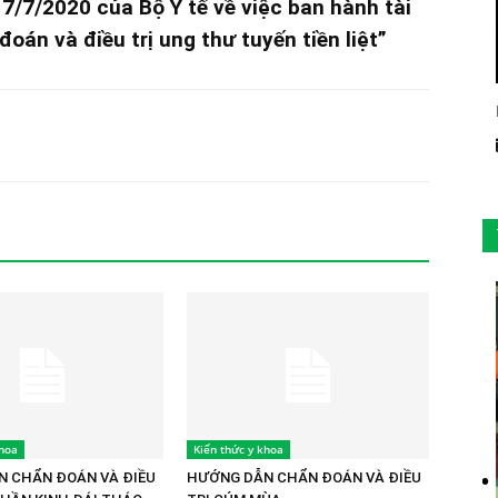
/7/2020 của Bộ Y tế về việc ban hành tài
án và điều trị ung thư tuyến tiền liệt”
khoa
Kiến thức y khoa
 CHẨN ĐOÁN VÀ ĐIỀU
HƯỚNG DẪN CHẨN ĐOÁN VÀ ĐIỀU