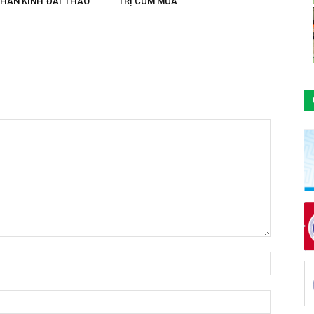
THẦN KINH ĐÁI THÁO
TRỊ CÚM MÙA