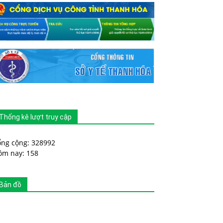
Thống kê lượt truy cập
ổng cộng: 328992
ôm nay: 158
Bản đồ