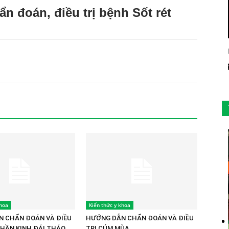
n đoán, điều trị bệnh Sốt rét
khoa
Kiến thức y khoa
 CHẨN ĐOÁN VÀ ĐIỀU
HƯỚNG DẪN CHẨN ĐOÁN VÀ ĐIỀU
THẦN KINH ĐÁI THÁO
TRỊ CÚM MÙA