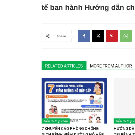
tế ban hành Hướng dẫn chẩ
Share
RELATED ARTICLES
MORE FROM AUTHOR
Kiến thức y khoa
Kiến thức y 
7 KHUYẾN CÁO PHÒNG CHỐNG
HƯỚNG DẪN
DỊCH BỆNH VIÊM ĐƯỜNG HÔ HẤP
TRỊ BỆNH 