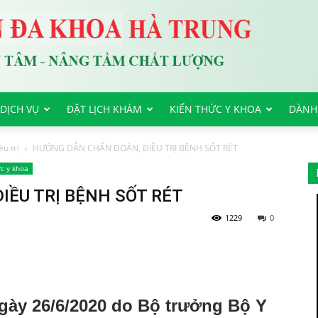
DỊCH VỤ
ĐẶT LỊCH KHÁM
KIẾN THỨC Y KHOA
DÀNH
u trị
HƯỚNG DẪN CHẨN ĐOÁN, ĐIỀU TRỊ BỆNH SỐT RÉT
c y khoa
IỀU TRỊ BỆNH SỐT RÉT
1229
0
gày 26/6/2020 do Bộ trưởng Bộ Y