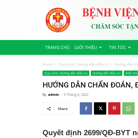
Bệnh
viện
Đa
Khoa
Hà
Trung
TRANG CHỦ
GIỚI THIỆU
TIN TỨC
Home
Quy trình, Hướng dẫn điều trị
Hướng dẫn điề
Quy trình, Hướng dẫn điều trị
Hướng dẫn điều trị
Kiến thứ
HƯỚNG DẪN CHẨN ĐOÁN, Đ
By
admin
-
9 Tháng 6, 2022
Share
Quyết định 2699/QĐ-BYT n