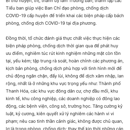
Bí thư huyện, thị, thành ủy làm Trưởng ban; thành lập các
Tiểu ban giúp việc Ban Chỉ đạo phòng, chống dịch
COVID-19 cấp huyện để triển khai các biện pháp cấp bách
phòng, chống dịch COVID-19 tại địa phương.
Đồng thời, tổ chức đánh giá thực chất việc thực hiện các
biện pháp phòng, chống dịch thời gian qua để phát huy
ưu điểm, nghiêm túc rút kinh nghiệm những mặt còn tồn
tại, yếu kém; tập trung rà soát, hoàn chỉnh các phương án,
kịch bản phòng, chống dịch phù hợp với tình hình mới để
chủ động ngăn chặn, đẩy lùi, không để dịch xâm nhập, lan
rộng, nhất là ở những khu vực trọng yếu như: Thành phố
Thanh Hóa, các khu vực đông dân cư, chợ đầu mối, khu
kinh tế, khu công nghiệp, các doanh nghiệp có đông lao
động, các bệnh viện, công sở, trường học. Tăng cường kỷ
luật, kỷ cương, kiên quyết xử lý nghiêm các hành vi vi
phạm; nêu cao tinh thần cảnh giác, không được chủ quan,
lơ là trong phòng, chống dịch; thay thế kịp thời những cán