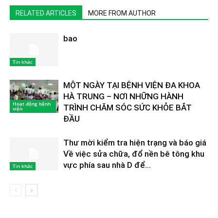
RELATED ARTICLES
MORE FROM AUTHOR
bao
Tin khác
MỘT NGÀY TẠI BỆNH VIỆN ĐA KHOA
HÀ TRUNG – NƠI NHỮNG HÀNH
Hoạt động bệnh
TRÌNH CHĂM SÓC SỨC KHỎE BẮT
viện
ĐẦU
Thư mời kiểm tra hiện trạng và báo giá
Về việc sửa chữa, đổ nền bê tông khu
vực phía sau nhà D để...
Tin khác