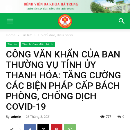
Home
Tin tức
Tin chỉ đạo, điều hành
Tin tức
Tin chỉ đạo, điều hành
CÔNG VĂN KHẨN CỦA BAN
THƯỜNG VỤ TỈNH ỦY
THANH HÓA: TĂNG CƯỜNG
CÁC BIỆN PHÁP CẤP BÁCH
PHÒNG, CHỐNG DỊCH
COVID-19
By
admin
-
26 Tháng 8, 2021
777
0