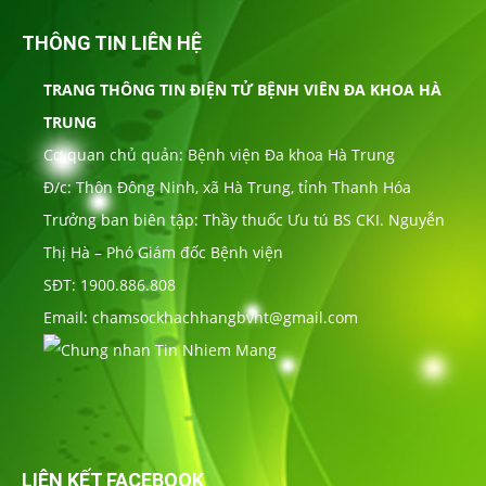
THÔNG TIN LIÊN HỆ
TRANG THÔNG TIN ĐIỆN TỬ BỆNH VIÊN ĐA KHOA HÀ
TRUNG
Cơ quan chủ quản: Bệnh viện Đa khoa Hà Trung
Đ/c: Thôn Đông Ninh, xã Hà Trung, tỉnh Thanh Hóa
Trưởng ban biên tập: Thầy thuốc Ưu tú BS CKI. Nguyễn
Thị Hà – Phó Giám đốc Bệnh viện
SĐT: 1900.886.808
Email: chamsockhachhangbvht@gmail.com
LIÊN KẾT FACEBOOK