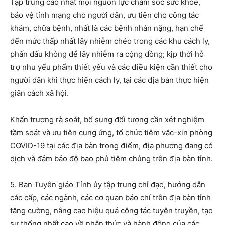
Tập trung cao nhất mọi nguồn lực chăm sóc sức khỏe,
bảo vệ tính mạng cho người dân, ưu tiên cho công tác
khám, chữa bệnh, nhất là các bệnh nhân nặng, hạn chế
đến mức thấp nhất lây nhiễm chéo trong các khu cách ly,
phấn đấu không để lây nhiễm ra cộng đồng; kịp thời hỗ
trợ nhu yếu phẩm thiết yếu và các điều kiện cần thiết cho
người dân khi thực hiện cách ly, tại các địa bàn thực hiện
giãn cách xã hội.
Khẩn trương rà soát, bổ sung đối tượng cần xét nghiệm
tầm soát và ưu tiên cung ứng, tổ chức tiêm vắc-xin phòng
COVID-19 tại các địa bàn trọng điểm, địa phương đang có
dịch và đảm bảo độ bao phủ tiêm chủng trên địa bàn tỉnh.
5. Ban Tuyên giáo Tỉnh ủy tập trung chỉ đạo, hướng dẫn
các cấp, các ngành, các cơ quan báo chí trên địa bàn tỉnh
tăng cường, nâng cao hiệu quả công tác tuyên truyền, tạo
sự thống nhất cao về nhận thức và hành động của các