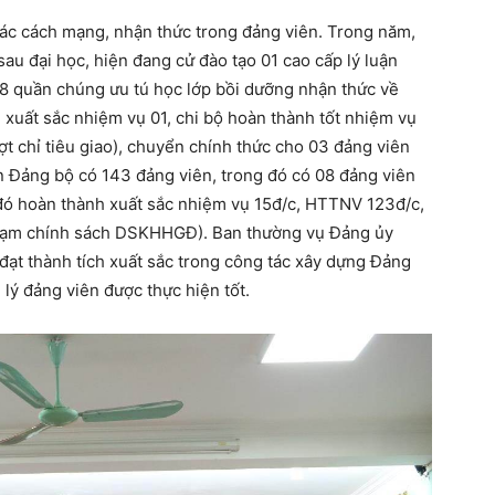
ác cách mạng, nhận thức trong đảng viên. Trong năm,
u đại học, hiện đang cử đào tạo 01 cao cấp lý luận
ử 08 quần chúng ưu tú học lớp bồi dưỡng nhận thức về
 xuất sắc nhiệm vụ 01, chi bộ hoàn thành tốt nhiệm vụ
t chỉ tiêu giao), chuyển chính thức cho 03 đảng viên
ện Đảng bộ có 143 đảng viên, trong đó có 08 đảng viên
g đó hoàn thành xuất sắc nhiệm vụ 15đ/c, HTTNV 123đ/c,
phạm chính sách DSKHHGĐ). Ban thường vụ Đảng ủy
 đạt thành tích xuất sắc trong công tác xây dựng Đảng
lý đảng viên được thực hiện tốt.