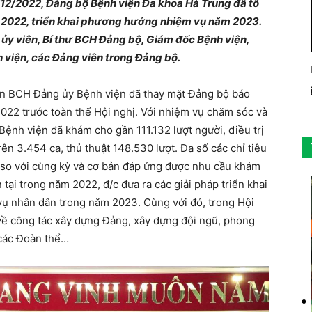
12/2022, Đảng bộ Bệnh viện Đa khoa Hà Trung đã tổ
 2022, triển khai phương hướng nhiệm vụ năm 2023.
 ủy viên, Bí thư BCH Đảng bộ, Giám đốc Bệnh viện,
 viện, các Đảng viên trong Đảng bộ.
iên BCH Đảng ủy Bệnh viện đã thay mặt Đảng bộ báo
2022 trước toàn thể Hội nghị. Với nhiệm vụ chăm sóc và
ệnh viện đã khám cho gần 111.132 lượt người, điều trị
rên 3.454 ca, thủ thuật 148.530 lượt. Đa số các chỉ tiêu
 so với cùng kỳ và cơ bản đáp ứng được nhu cầu khám
tại trong năm 2022, đ/c đưa ra các giải pháp triển khai
ụ nhân dân trong năm 2023. Cùng với đó, trong Hội
về công tác xây dựng Đảng, xây dựng đội ngũ, phong
 các Đoàn thể…