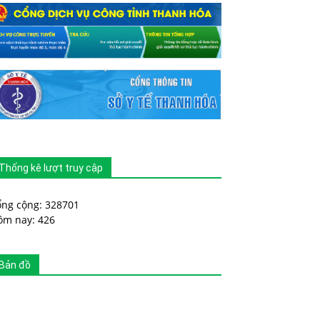
Thống kê lượt truy cập
ổng cộng: 328701
ôm nay: 426
Bản đồ