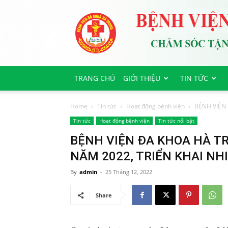
Bệnh
viện
Đa
Khoa
Hà
Trung
TRANG CHỦ
GIỚI THIỆU
TIN TỨC
Home
Tin tức
Hoạt động bệnh viện
BỆNH VIỆN
Tin tức
Hoạt động bệnh viện
Tin tức nổi bật
BỆNH VIỆN ĐA KHOA HÀ T
NĂM 2022, TRIỂN KHAI NH
By
admin
-
25 Tháng 12, 2022
Share