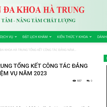
DỊCH VỤ
ĐẶT LỊCH KHÁM
KIẾN THỨC Y KHOA
DÀNH
 ĐA KHOA HÀ TRUNG TỔNG KẾT CÔNG TÁC ĐẢNG NĂM...
RUNG TỔNG KẾT CÔNG TÁC ĐẢNG
IỆM VỤ NĂM 2023
937
0