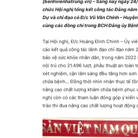
(benhvienhatrung.vn) – Sáng nay ngày 24/
chức Hội nghị tổng kết công tác Đảng năm
Dự và chỉ đạo có Đ/c Vũ Văn Chính – Huyện
cùng các đồng chí trong BCH Đảng ủy Bệnh
Tại Hội nghị, Đ/c Hoàng Đình Chinh – Ủy v
cáo kết quả công tác lãnh đạo chỉ đạo năm 
bảo vệ sức khỏe nhân dân, trong năm 2022 B
nội trú cho 21.496 lượt, phẫu thuật an toàn t
xét nghiệm, cận lâm sàng đều tăng hơn sơn
chữa bệnh… Đồng thời nhìn nhận thực tế tồn 
nâng cao chất lượng khám chữa bệnh phục v
nghị còn có các tham luận đóng góp ý kiến 
trào thi đua nâng cao chất lượng hoạt động